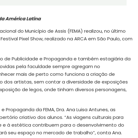
 da América Latina
onal do Município de Assis (FEMA) realizou, no último
estival Pixel Show, realizado na ARCA em São Paulo, com
no de Publicidade e Propaganda e também estagiária da
movidas pela faculdade sempre agregam no
nhecer mais de perto como funciona a criação de
vo dos artistas, sem contar a diversidade de exposições
xposição de legos, onde tinham diversos personagens,
.
e Propaganda da FEMA, Dra. Ana Luisa Antunes, as
rtório criativo dos alunos. “As viagens culturais para
arte e à estética contribuem para o desenvolvimento do
pará seu espaço no mercado de trabalho”, conta Ana.