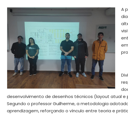
A p
dia
alt
vis
ent
em
pr
Div
res
do
desenvolvimento de desenhos técnicos (layout atual e p
Segundo o professor Guilherme, a metodologia adotada
aprendizagem, reforçando o vínculo entre teoria e práti