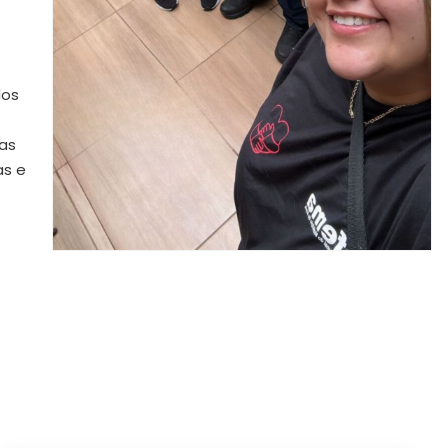
dos
ias
as e