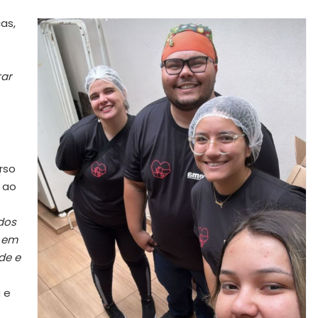
as,
rar
rso
l ao
dos
m em
de e
 e