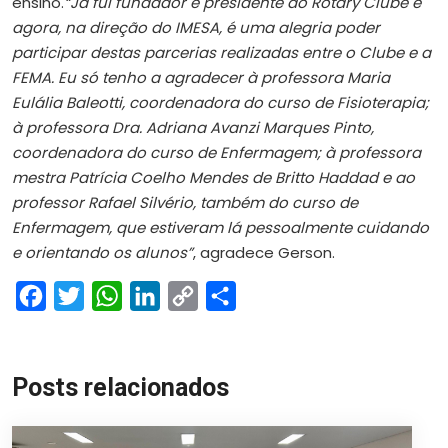
ensino.
“Já fui fundador e presidente do Rotary Clube e
agora, na direção do IMESA, é uma alegria poder
participar destas parcerias realizadas entre o Clube e a
FEMA. Eu só tenho a agradecer à professora Maria
Eulália Baleotti, coordenadora do curso de Fisioterapia;
à professora Dra. Adriana Avanzi Marques Pinto,
coordenadora do curso de Enfermagem; à professora
mestra Patrícia Coelho Mendes de Britto Haddad e ao
professor Rafael Silvério, também do curso de
Enfermagem, que estiveram lá pessoalmente cuidando
e orientando os alunos”
, agradece Gerson.
Facebook
Twitter
WhatsApp
LinkedIn
Copy
Share
Link
Posts relacionados