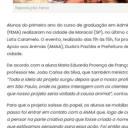
Reprodução: Fema
Alunos do primeiro ano do curso de graduação em Admin
(FEMA) realizaram na cidade de Maracaí (SP), no último d
Lata Caramelo. O evento, realizado das 11h às 15h, foi
Apoio aos Animais (AMAA), Duda’s Pastéis e Prefeitura d
cidade.
De acordo com a aluna Maria Eduarda Proença de França,
professor Me. João Carlos da Silva, que também ministra
“Toda a ideia do projeto surgiu depois que o nosso pro
em São Paulo, onde os gatos interagem com os clientes
que nosso projeto seria voltado à causa animal”
, conto
Para que o projeto saísse do papel, os alunos se mobil
passo foi entrar em contato com a AMAA que, logo de c
a pensar na parte criativa para que fosse criado o nome
que estávamos pensando para essa ação. Foi então qu