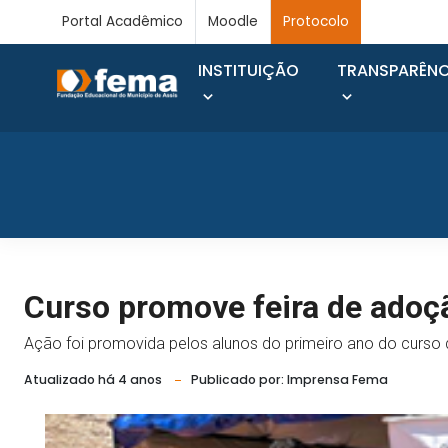
Portal Acadêmico
Moodle
Protocolo
INSTITUIÇÃO
TRANSPARÊNC
Curso promove feira de adoç
Ação foi promovida pelos alunos do primeiro ano do curso
Atualizado há 4 anos
Publicado por: Imprensa Fema