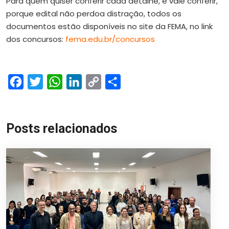
Para quem quiser conferir cada detalhe, e vale conferir,
porque edital não perdoa distração, todos os
documentos estão disponíveis no site da FEMA, no link
dos concursos:
fema.edu.br/concursos
Facebook
Twitter
WhatsApp
LinkedIn
Copy
Share
Link
Posts relacionados