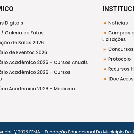
MICO
INSTITUC
s Digitais
Notícias
 / Galeria de Fotos
Compras 
Licitações
uição de Salas 2026
Concursos
rio de Eventos 2026
Protocolo
rio Acadêmico 2026 – Cursos Anuais
Recursos 
rio Acadêmico 2026 – Cursos
s
1Doc Acess
rio Acadêmico 2026 – Medicina
yright
2026 FEMA - Fundação Educacional Do Município De A