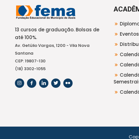
ACADÊ
Diploma
13 cursos de graduação. Bolsas de
Eventos
até 100%.
Distrib
Av. Getúlio Vargas, 1200 - Vila Nova
Santana
Calendá
CEP: 19807-130
Calendá
(18) 3302-1055
Calendá
Semestrai
Calendá
Cop