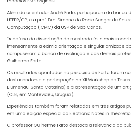
modelos ESG originais.
Além do orientador André Endo, participaram da banca de 
UTFPR/CP, e a prof. Dra. Simone do Rocio Senger de Souz
Computação (ICMC) da USP de São Carlos.
“A defesa da dissertação de mestrado foi o mais impo
imensamente a exímia orientação e singular amizade do
compuseram a banca de avaliação e dos demais profess
Guilherme Farto.
Os resultados apontados na pesquisa de Farto foram c
destacando-se a participação no XII Workshop de Tese
Blumenau, Santa Catarina) e a apresentação de um artig
(CLEI, em Montevidéu, Uruguai).
Experiências também foram relatadas em três artigos p
em uma edição especial da Electronic Notes in Theoreti
O professor Guilherme Farto destaca a relevância da pub