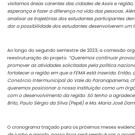
visitamos áreas carentes das cidades de Assis e região
esperança e fazer a diferença na vida das pessoas. Al
analisar as trajetórias dos estudantes participantes d
dar a possibilidade dos estudantes desenvolverem um 
Ao longo do segundo semestre de 2023, a comissão org
reestruturação do projeto.
“Queremos continuar provoca
promover as atividades solicitadas pela política naciona
fortalecer a região em que a FEMA está inserida. Então
Consórcio Intermunicipal do Vale do Paranapanema, cheg
queremos posicionar a nossa instituição como um ór
com o desenvolvimento da região. Só tenho a agradecer 
Brito, Paulo Sérgio da Silva (Pepê) e Ma. Maria José D
O cronograma traçado para os próximos meses evidenci
de junho e agosto, nosso foco será reestruturar o proje