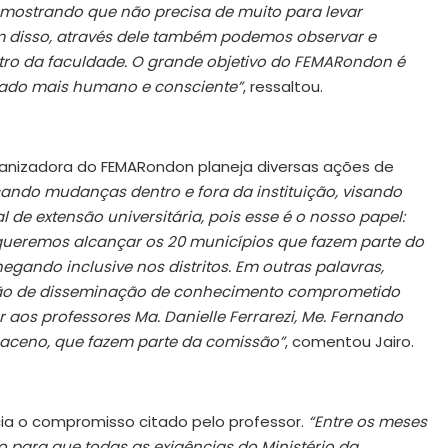
, mostrando que não precisa de muito para levar
ém disso, através dele também podemos observar e
entro da faculdade. O grande objetivo do FEMARondon é
lado mais humano e consciente”
, ressaltou.
anizadora do FEMARondon planeja diversas ações de
ndo mudanças dentro e fora da instituição, visando
l de extensão universitária, pois esse é o nosso papel:
, queremos alcançar os 20 municípios que fazem parte do
ando inclusive nos distritos. Em outras palavras,
gão de disseminação de conhecimento comprometido
aos professores Ma. Danielle Ferrarezi, Me. Fernando
amaceno, que fazem parte da comissão”
, comentou Jairo.
a o compromisso citado pelo professor.
“Entre os meses
to para que todas as exigências do Ministério da