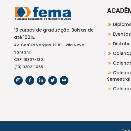
ACADÊ
Diploma
13 cursos de graduação. Bolsas de
Eventos
até 100%.
Distrib
Av. Getúlio Vargas, 1200 - Vila Nova
Santana
Calendá
CEP: 19807-130
Calendá
(18) 3302-1055
Calendá
Semestrai
Calendá
Cop