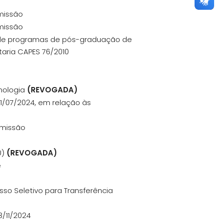
omissão
omissão
es de programas de pós-graduação de
taria CAPES 76/2010
nologia
(REVOGADA)
 31/07/2024, em relação às
omissão
U)
(REVOGADA)
e
so Seletivo para Transferência
3/11/2024