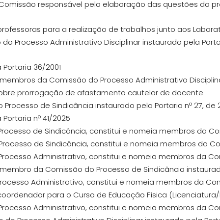
a Comissão responsável pela elaboração das questões da p
professoras para a realização de trabalhos junto aos Labor
o do Processo Administrativo Disciplinar instaurado pela Port
 Portaria 36/2001
ui membros da Comissão do Processo Administrativo Disciplin
 sobre prorrogação de afastamento cautelar de docente
 o Processo de Sindicância instaurado pela Portaria nº 27, de
 Portaria nº 41/2025
a Processo de Sindicância, constitui e nomeia membros da C
a Processo de Sindicância, constitui e nomeia membros da 
a Processo Administrativo, constitui e nomeia membros da C
ui membro da Comissão do Processo de Sindicância instaurad
a Processo Administrativo, constitui e nomeia membros da C
 coordenador para o Curso de Educação Física (Licenciatura
a Processo Administrativo, constitui e nomeia membros da C