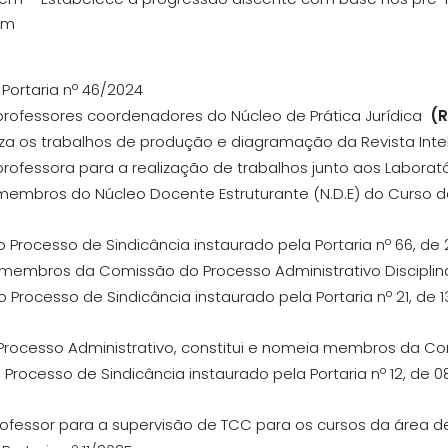
em
 Portaria nº 46/2024
professores coordenadores do Núcleo de Prática Jurídica
(
iza os trabalhos de produção e diagramação da Revista Inte
professora para a realização de trabalhos junto aos Laborat
 membros do Núcleo Docente Estruturante (N.D.E) do Curso
 o Processo de Sindicância instaurado pela Portaria nº 66, d
ui membros da Comissão do Processo Administrativo Disciplina
o Processo de Sindicância instaurado pela Portaria nº 21, de 1
a Processo Administrativo, constitui e nomeia membros da C
o Processo de Sindicância instaurado pela Portaria nº 12, de 0
professor para a supervisão de TCC para os cursos da área d