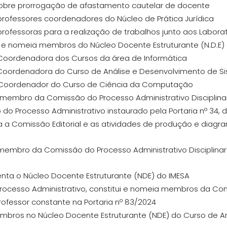
 sobre prorrogação de afastamento cautelar de docente
professores coordenadores do Núcleo de Prática Jurídica
professoras para a realização de trabalhos junto aos Labora
ui e nomeia membros do Núcleo Docente Estruturante (N.D.E) 
a Coordenadora dos Cursos da área de Informática
 Coordenadora do Curso de Análise e Desenvolvimento de S
a Coordenador do Curso de Ciência da Computação
ui membro da Comissão do Processo Administrativo Disciplinar
o do Processo Administrativo instaurado pela Portaria nº 34, 
iza a Comissão Editorial e as atividades de produção e diagr
i membro da Comissão do Processo Administrativo Disciplinar
enta o Núcleo Docente Estruturante (NDE) do IMESA
a Processo Administrativo, constitui e nomeia membros da C
Professor constante na Portaria nº 83/2024
membros no Núcleo Docente Estruturante (NDE) do Curso de 