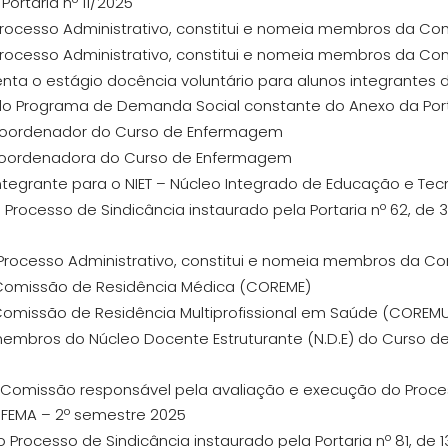
Portaria nº 11/2025
a Processo Administrativo, constitui e nomeia membros da C
a Processo Administrativo, constitui e nomeia membros da C
menta o estágio docência voluntário para alunos integrant
 do Programa de Demanda Social constante do Anexo da Por
a coordenador do Curso de Enfermagem
a coordenadora do Curso de Enfermagem
integrante para o NIET – Núcleo Integrado de Educação e Tec
 o Processo de Sindicância instaurado pela Portaria nº 62, de
a Processo Administrativo, constitui e nomeia membros da C
a Comissão de Residência Médica (COREME)
 Comissão de Residência Multiprofissional em Saúde (COREM
membros do Núcleo Docente Estruturante (N.D.E) do Curso d
a Comissão responsável pela avaliação e execução do Proces
/FEMA – 2º semestre 2025
o Processo de Sindicância instaurado pela Portaria nº 81, de 1