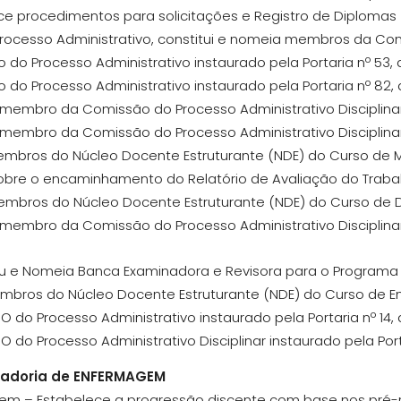
ece procedimentos para solicitações e Registro de Diplomas
a Processo Administrativo, constitui e nomeia membros da C
o do Processo Administrativo instaurado pela Portaria nº 53, 
o do Processo Administrativo instaurado pela Portaria nº 82, 
ui membro da Comissão do Processo Administrativo Disciplinar
ui membro da Comissão do Processo Administrativo Disciplinar
 membros do Núcleo Docente Estruturante (NDE) do Curso de 
 sobre o encaminhamento do Relatório de Avaliação do Trab
membros do Núcleo Docente Estruturante (NDE) do Curso de D
ui membro da Comissão do Processo Administrativo Disciplinar
uiu e Nomeia Banca Examinadora e Revisora para o Programa P
 membros do Núcleo Docente Estruturante (NDE) do Curso de
O do Processo Administrativo instaurado pela Portaria nº 14
O do Processo Administrativo Disciplinar instaurado pela Port
nadoria de ENFERMAGEM
gem – Estabelece a progressão discente com base nos pré-r